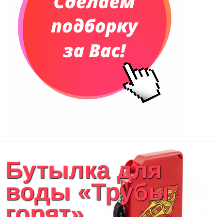
Бутылка для
воды «Трубы
горят»,...