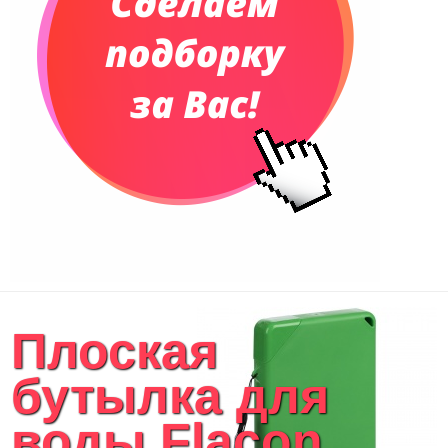
Плоская
бутылка для
воды Flacon,...