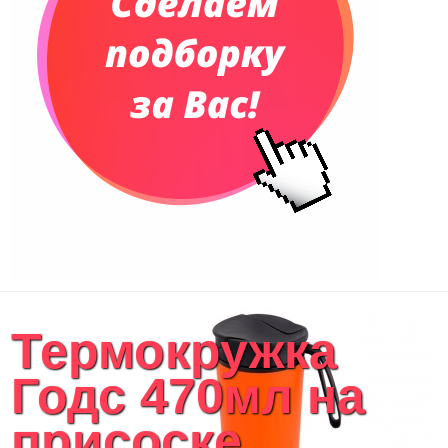
Термокружка
Годс 470мл на
присоске