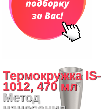
Рюкзаки
Конференц-сумки
Чемоданы
Сумки для покупок промо
Несессеры и косметички
Сумки спортивные
Сумки дорожные
Портфели
Чехлы для планшетов и ноутбуков
Сумка на пояс или шею
Аксессуары
Женские сумки
Термокружка IS-
Уютный дом
Текстиль для ванной комнаты
1012, 470 мл
Кухонные приспособления
Кухонный текстиль
Метод
Ножи разделочные доски
Фоторамки и фотоальбомы
нанесения
Уход за обувью