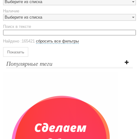
Выберите из списка
Предметы сервировки
Наличие
Стаканы
Выберите из списка
Эко кружки
Поиск в тексте
ЕВРОПОСУДА
Аксессуары
Найдено :165421
сбросить все фильтры
Ежедневники и блокноты
Блокноты
Показать
Ежедневники полудатированные
Популярные теги
Датированные ежедневники
Ежедневники недатированные
Планинги и телефонные книжки
Планинги датированные
Планинги недатированные
Телефонные книжки
Еженедельники
Органайзер на ежедневник
Сумки и Рюкзаки
Сумки для планшетов и ноутбуков