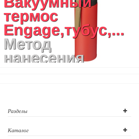
Вакуумный
термос
Engage,тубус,...
Метод
нанесения
логотипа:
Трафаретная
печать круговая,
УФ DTF печать,
Разделы
Гравировка
Каталог