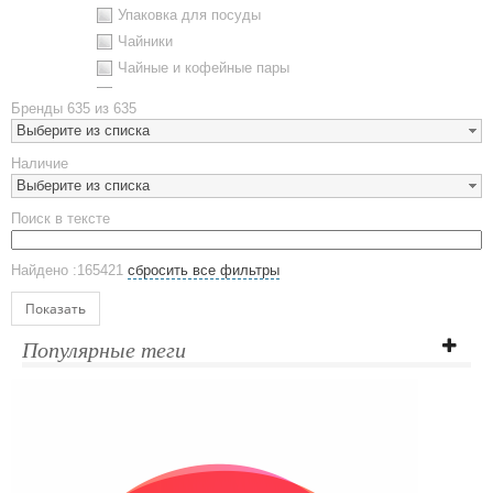
Упаковка для посуды
Чайники
Чайные и кофейные пары
Металлическая посуда
Бренды
635 из 635
Наборы посуды
Выберите из списка
Предметы сервировки
Наличие
Стаканы
Выберите из списка
Эко кружки
Поиск в тексте
ЕВРОПОСУДА
Аксессуары
Найдено :165421
сбросить все фильтры
Ежедневники и блокноты
Блокноты
Показать
Ежедневники полудатированные
Популярные теги
Датированные ежедневники
Ежедневники недатированные
Планинги и телефонные книжки
Планинги датированные
Планинги недатированные
Телефонные книжки