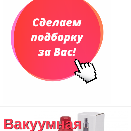
Еженедельники
Органайзер на ежедневник
Сумки и Рюкзаки
Сумки для планшетов и ноутбуков
Рюкзаки
Конференц-сумки
Чемоданы
Сумки для покупок промо
Несессеры и косметички
Сумки спортивные
Сумки дорожные
Портфели
Чехлы для планшетов и ноутбуков
Сумка на пояс или шею
Аксессуары
Женские сумки
Вакуумная
Уютный дом
Текстиль для ванной комнаты