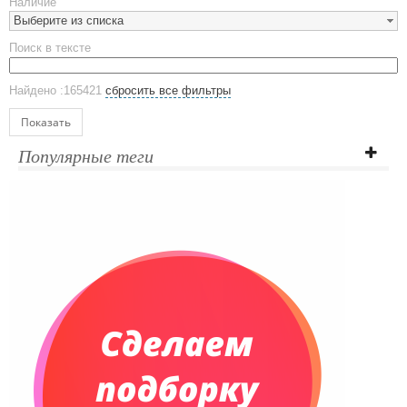
Наличие
Стаканы
Выберите из списка
Эко кружки
Поиск в тексте
ЕВРОПОСУДА
Аксессуары
Найдено :165421
сбросить все фильтры
Ежедневники и блокноты
Блокноты
Показать
Ежедневники полудатированные
Популярные теги
Датированные ежедневники
Ежедневники недатированные
Планинги и телефонные книжки
Планинги датированные
Планинги недатированные
Телефонные книжки
Еженедельники
Органайзер на ежедневник
Сумки и Рюкзаки
Сумки для планшетов и ноутбуков
Рюкзаки
Конференц-сумки