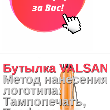
Чемоданы
Сумки для покупок промо
Несессеры и косметички
Сумки спортивные
Сумки дорожные
Портфели
Чехлы для планшетов и ноутбуков
Сумка на пояс или шею
Аксессуары
Женские сумки
Бутылка VALSAN
Уютный дом
Текстиль для ванной комнаты
Метод нанесения
Кухонные приспособления
Кухонный текстиль
логотипа:
Ножи разделочные доски
Фоторамки и фотоальбомы
Тампопечать,
Уход за обувью
Игрушки