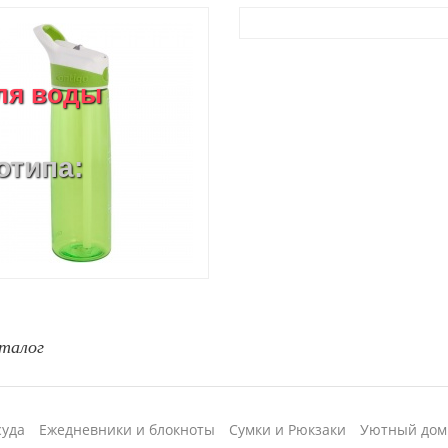
ля воды
отипа:
талог
суда
Ежедневники и блокноты
Сумки и Рюкзаки
Уютный дом