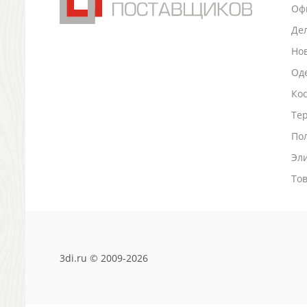
Оф
Антистрессы
Светоотражатели
Де
Зажигалки
Но
Зеркала и косметички
Оде
Открывашки
Промо-мелочи
Ко
Зонты и дождевики
Тер
Зонты-трости
По
Складные зонты
Эл
Дождевики
Деловые аксессуары
То
Дорожные органайзеры
Обложки для документов
Зажимы для купюр
Папки, блокноты
Визитницы настольные
3di.ru © 2009-2026
Платки шелковые
Кошельки, портмоне, ключницы
Визитницы футляры для карт