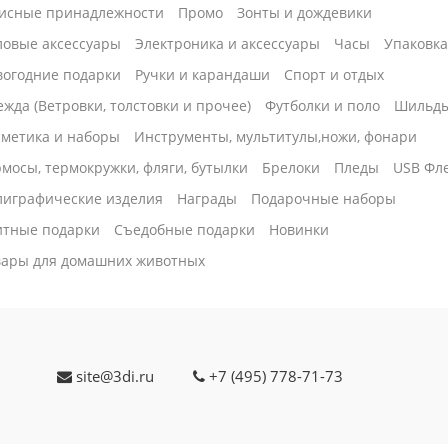
исные принадлежности
Промо
Зонты и дождевики
ловые аксессуары
Электроника и аксессуары
Часы
Упаковк
вогодние подарки
Ручки и карандаши
Спорт и отдых
жда (Ветровки, толстовки и прочее)
Футболки и поло
Шильд
сметика и наборы
Инструменты, мультитулы,ножи, фонари
мосы, термокружки, фляги, бутылки
Брелоки
Пледы
USB Фл
лиграфические изделия
Награды
Подарочные наборы
итные подарки
Cъедобные подарки
Новинки
вары для домашних животных
site@3di.ru
+7 (495) 778-71-73