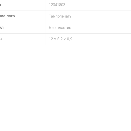
л
12341803
ние лого
Тампопечать
ал
Био-пластик
ы
12 х 6,2 х 0,9