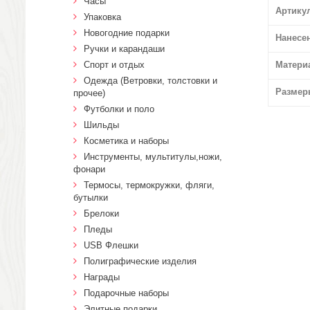
Часы
Артику
Упаковка
Новогодние подарки
Нанесе
Ручки и карандаши
Спорт и отдых
Матери
Одежда (Ветровки, толстовки и
Размер
прочее)
Футболки и поло
Шильды
Косметика и наборы
Инструменты, мультитулы,ножи,
фонари
Термосы, термокружки, фляги,
бутылки
Брелоки
Пледы
USB Флешки
Полиграфические изделия
Награды
Подарочные наборы
Элитные подарки