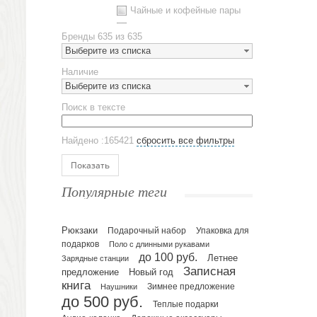
Чайные и кофейные пары
Металлическая посуда
Бренды
635 из 635
Наборы посуды
Выберите из списка
Предметы сервировки
Наличие
Стаканы
Выберите из списка
Эко кружки
Поиск в тексте
ЕВРОПОСУДА
Аксессуары
Найдено :165421
сбросить все фильтры
Ежедневники и блокноты
Блокноты
Показать
Ежедневники полудатированные
Популярные теги
Датированные ежедневники
Ежедневники недатированные
Рюкзаки
Подарочный набор
Упаковка для
Планинги и телефонные книжки
подарков
Поло с длинными рукавами
Планинги датированные
до 100 руб.
Летнее
Зарядные станции
Планинги недатированные
Записная
предложение
Новый год
Телефонные книжки
книга
Зимнее предложение
Наушники
до 500 руб.
Еженедельники
Теплые подарки
Органайзер на ежедневник