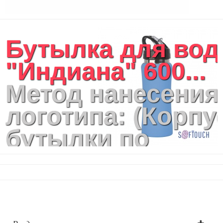
Бутылка для во
"Индиана" 600...
Метод нанесения
логотипа: (Корпу
бутылки по
окружности): LA:
Лазерная
гравировка по