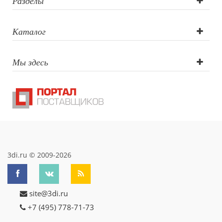
окружности,
Разделы
(Корпус бутылки
Каталог
по окружности):
Мы здесь
LAC: Лазерная
гравировка с
ЦЕНТРИРОВАНИ
по окружности,
(Корпус бутылки
3di.ru © 2009-2026
середина): Р:
site@3di.ru
Тампопечать по
+7 (495) 778-71-73