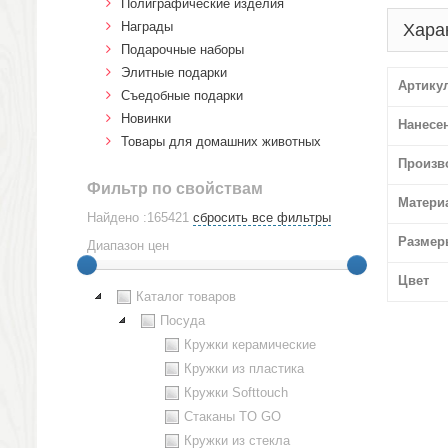
Полиграфические изделия
Награды
Хара
Подарочные наборы
Элитные подарки
Артику
Cъедобные подарки
Новинки
Нанесе
Товары для домашних животных
Произв
Фильтр по свойствам
Матери
Найдено :165421
сбросить все фильтры
Размер
Диапазон цен
Цвет
Каталог товаров
Посуда
Кружки керамические
Кружки из пластика
Кружки Softtouch
Стаканы TO GO
Кружки из стекла