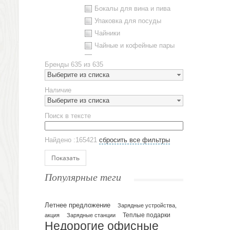
Бокалы для вина и пива
Упаковка для посуды
Чайники
Чайные и кофейные пары
Металлическая посуда
Бренды
635 из 635
Наборы посуды
Выберите из списка
Предметы сервировки
Наличие
Стаканы
Выберите из списка
Эко кружки
Поиск в тексте
ЕВРОПОСУДА
Аксессуары
Найдено :165421
сбросить все фильтры
Ежедневники и блокноты
Блокноты
Показать
Ежедневники полудатированные
Популярные теги
Датированные ежедневники
Ежедневники недатированные
Летнее предложение
Планинги и телефонные книжки
Зарядные устройства,
акция
Зарядные станции
Теплые подарки
Планинги датированные
Недорогие офисные