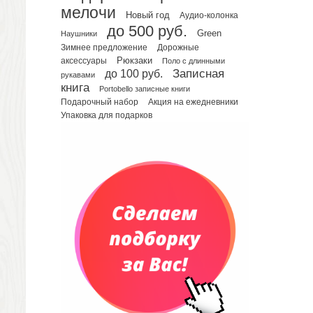
Планинги недатированные
мелочи
Новый год
Аудио-колонка
Телефонные книжки
до 500 руб.
Green
Еженедельники
Наушники
Зимнее предложение
Дорожные
Органайзер на ежедневник
Рюкзаки
аксессуары
Поло с длинными
Сумки и Рюкзаки
до 100 руб.
Записная
рукавами
Сумки для планшетов и ноутбуков
книга
Portobello записные книги
Рюкзаки
Подарочный набор
Акция на ежедневники
Упаковка для подарков
Конференц-сумки
Чемоданы
Сумки для покупок промо
Несессеры и косметички
Сумки спортивные
Сумки дорожные
Портфели
Чехлы для планшетов и ноутбуков
Сумка на пояс или шею
Аксессуары
Женские сумки
Уютный дом