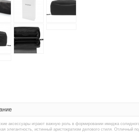
ание
кие аксессуары играют важную роль в формировании имиджа солидного 
ая элегантность, истинный аристократизм делового стиля. Отличный п