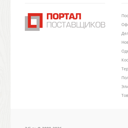
Подставки для визиток записок телефонов
Канцтовары
По
Промо
Оф
Антистрессы
Светоотражатели
Де
Зажигалки
Но
Зеркала и косметички
Оде
Открывашки
Ко
Промо-мелочи
Зонты и дождевики
Тер
Зонты-трости
По
Складные зонты
Эл
Дождевики
Деловые аксессуары
То
Дорожные органайзеры
Обложки для документов
Зажимы для купюр
Папки, блокноты