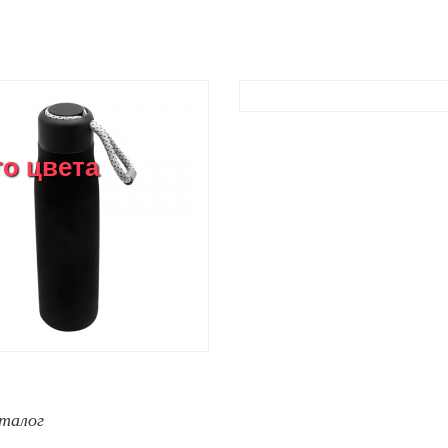
го цвета
талог