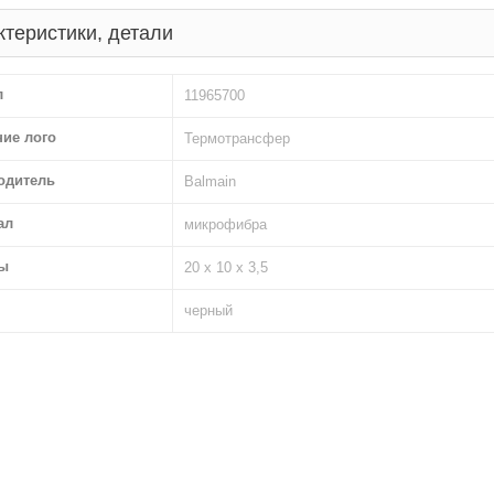
ктеристики, детали
л
11965700
ние лого
Термотрансфер
одитель
Balmain
ал
микрофибра
ы
20 х 10 х 3,5
черный