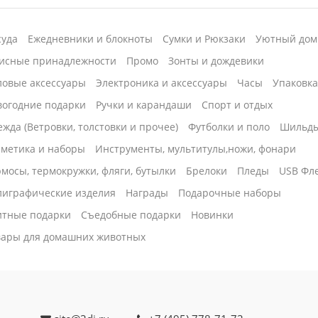
суда
Ежедневники и блокноты
Сумки и Рюкзаки
Уютный дом
исные принадлежности
Промо
Зонты и дождевики
ловые аксессуары
Электроника и аксессуары
Часы
Упаковк
вогодние подарки
Ручки и карандаши
Спорт и отдых
жда (Ветровки, толстовки и прочее)
Футболки и поло
Шильд
сметика и наборы
Инструменты, мультитулы,ножи, фонари
мосы, термокружки, фляги, бутылки
Брелоки
Пледы
USB Фл
лиграфические изделия
Награды
Подарочные наборы
итные подарки
Cъедобные подарки
Новинки
вары для домашних животных