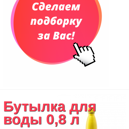
Сумки и Рюкзаки
Сумки для планшетов и ноутбуков
Рюкзаки
Конференц-сумки
Чемоданы
Сумки для покупок промо
Несессеры и косметички
Сумки спортивные
Сумки дорожные
Портфели
Чехлы для планшетов и ноутбуков
Сумка на пояс или шею
Аксессуары
Женские сумки
Бутылка для
Уютный дом
Текстиль для ванной комнаты
воды 0,8 л
Кухонные приспособления
Кухонный текстиль
Ножи разделочные доски