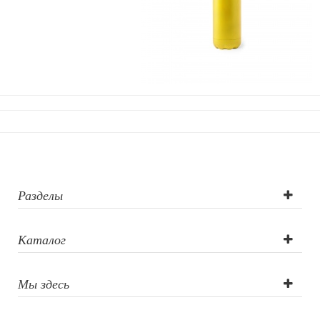
Фоторамки и фотоальбомы
Уход за обувью
Игрушки
Шкатулки
Декоративные подушки
Интерьерные подарки
Винные аксессуары оптом
Свет
Природа и быт
Свечи и подсвечники
Садовый инвентарь
Разделы
Домашний текстиль
Офисные принадлежности
Каталог
Настольные аксессуары
Настольные календари
Подставки для визиток записок телефонов
Мы здесь
Канцтовары
Промо