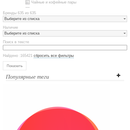
Чайные и кофейные пары
Металлическая посуда
Бренды
635 из 635
Наборы посуды
Выберите из списка
Предметы сервировки
Наличие
Стаканы
Выберите из списка
Эко кружки
Поиск в тексте
ЕВРОПОСУДА
Аксессуары
Найдено :165421
сбросить все фильтры
Ежедневники и блокноты
Блокноты
Показать
Ежедневники полудатированные
Популярные теги
Датированные ежедневники
Ежедневники недатированные
Планинги и телефонные книжки
Планинги датированные
Планинги недатированные
Телефонные книжки
Еженедельники
Органайзер на ежедневник