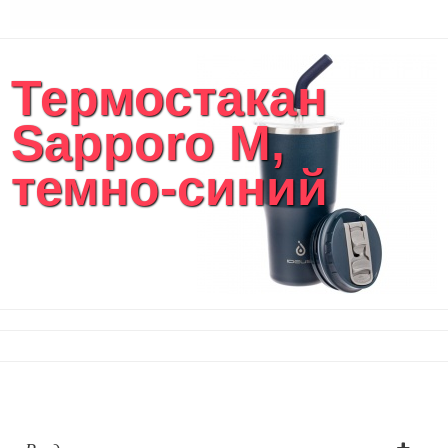
Термостакан
Sapporo М,
темно-синий