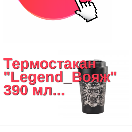
Термостакан
"Legend_Вояж"
390 мл...