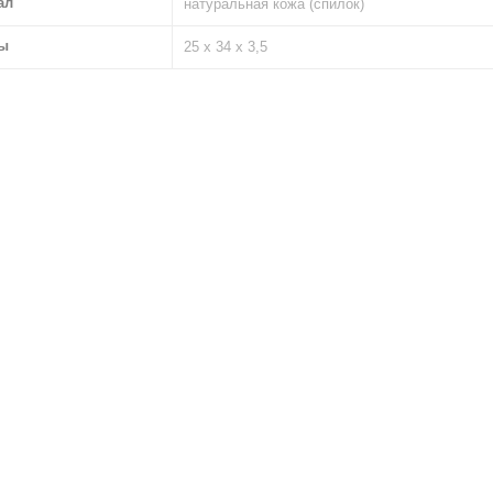
ал
натуральная кожа (спилок)
ы
25 х 34 х 3,5