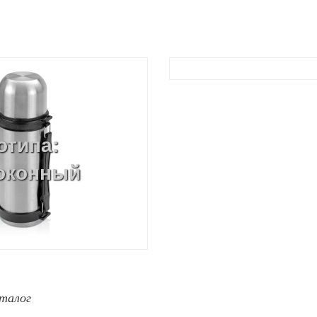
отипа:
локонный
талог