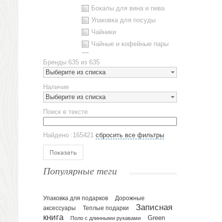
Бокалы для вина и пива
Упаковка для посуды
Чайники
Чайные и кофейные пары
Металлическая посуда
Бренды
635 из 635
Наборы посуды
Выберите из списка
Предметы сервировки
Наличие
Стаканы
Выберите из списка
Эко кружки
Поиск в тексте
ЕВРОПОСУДА
Аксессуары
Найдено :165421
сбросить все фильтры
Ежедневники и блокноты
Блокноты
Показать
Ежедневники полудатированные
Популярные теги
Датированные ежедневники
Ежедневники недатированные
Упаковка для подарков
Планинги и телефонные книжки
Дорожные
Записная
аксессуары
Теплые подарки
Планинги датированные
книга
Green
Поло с длинными рукавами