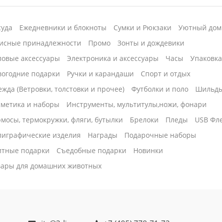
суда
Ежедневники и блокноты
Сумки и Рюкзаки
Уютный дом
исные принадлежности
Промо
Зонты и дождевики
ловые аксессуары
Электроника и аксессуары
Часы
Упаковк
вогодние подарки
Ручки и карандаши
Спорт и отдых
жда (Ветровки, толстовки и прочее)
Футболки и поло
Шильд
сметика и наборы
Инструменты, мультитулы,ножи, фонари
мосы, термокружки, фляги, бутылки
Брелоки
Пледы
USB Фл
лиграфические изделия
Награды
Подарочные наборы
итные подарки
Cъедобные подарки
Новинки
вары для домашних животных