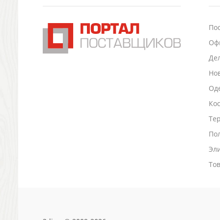
Подставки для визиток записок телефонов
Канцтовары
По
Промо
Оф
Антистрессы
Светоотражатели
Де
Зажигалки
Но
Зеркала и косметички
Оде
Открывашки
Промо-мелочи
Ко
Зонты и дождевики
Тер
Зонты-трости
По
Складные зонты
Эл
Дождевики
Деловые аксессуары
То
Дорожные органайзеры
Обложки для документов
Зажимы для купюр
Папки, блокноты