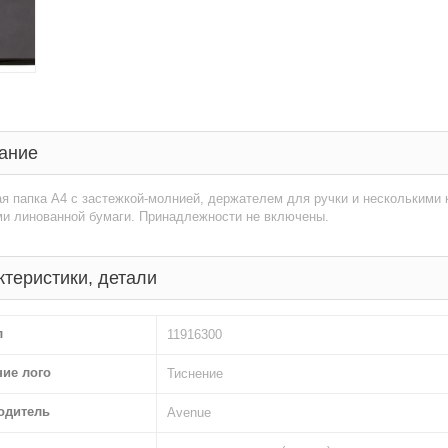
ание
я папка А4 с застежкой-молнией, держателем для ручки и несколькими 
ми линованной бумаги. Принадлежности не включены.
ктеристики, детали
л
11916300
ние лого
Тиснение
одитель
Avenue