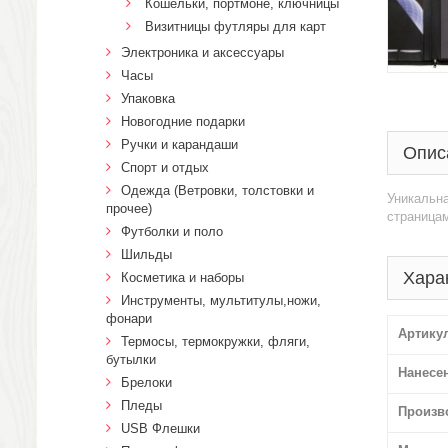
Кошельки, портмоне, ключницы
Визитницы футляры для карт
Электроника и аксессуары
Часы
Упаковка
Новогодние подарки
Ручки и карандаши
Опис
Спорт и отдых
Одежда (Ветровки, толстовки и
Уникальна
прочее)
страница
Футболки и поло
Шильды
Хара
Косметика и наборы
Инструменты, мультитулы,ножи,
фонари
Артику
Термосы, термокружки, фляги,
бутылки
Нанесе
Брелоки
Пледы
Произв
USB Флешки