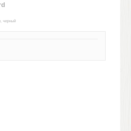
rd
и, черный