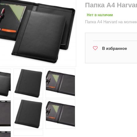
Папка А4 Harva
Нет в наличии
Папка А4 Harvard на молни
В избранное