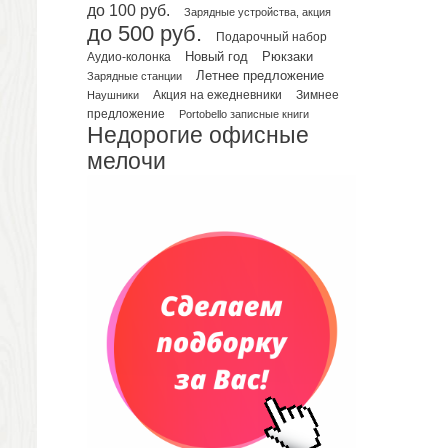
Планинги недатированные
до 100 руб.
Зарядные устройства, акция
Телефонные книжки
до 500 руб.
Подарочный набор
Еженедельники
Рюкзаки
Новый год
Аудио-колонка
Органайзер на ежедневник
Летнее предложение
Зарядные станции
Зимнее
Наушники
Акция на ежедневники
Сумки и Рюкзаки
предложение
Portobello записные книги
Сумки для планшетов и ноутбуков
Недорогие офисные
Рюкзаки
мелочи
Конференц-сумки
Чемоданы
Сумки для покупок промо
Несессеры и косметички
Сумки спортивные
Сумки дорожные
Портфели
Чехлы для планшетов и ноутбуков
Сумка на пояс или шею
Аксессуары
Женские сумки
Уютный дом