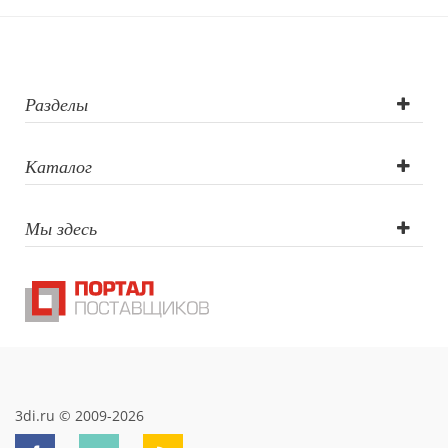
логотипа:
круговая УФ-
печать,
Разделы
тампопечать,
Каталог
лазерная
Мы здесь
гравировка,
круговая
шелкография,
объемная
наклейка
3di.ru © 2009-2026