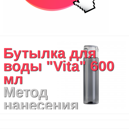
Бутылка для
воды "Vita" 600
мл
Метод
нанесения
логотипа: