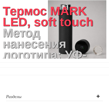
Термос MARK
LED, soft touch
Метод
нанесения
логотипа: УФ-
печать, УФ-
печать круговая
Разделы