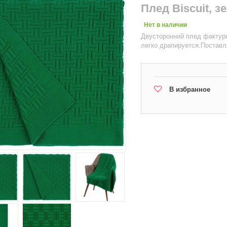
Плед Biscuit, 
Нет в наличии
Двусторонний плед фактурн
легко драпируется.Поставл
В избранное