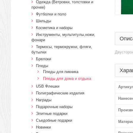
Одежда (Ветровки, толстовки и
прочее)
Футболки и поло
Шильды
Косметика и наборы
Инструменты, мультитулы,ножи,
Опис
фонари
Термосы, термокружки, фляги,
бутылки
Двусторон
Брелоки
Пледы
Хара
Пледы для пикника
Пледы для дома и отдыха
USB Флешки
Артику
Полиграфические изделия
Нанесе
Награды
Подарочные наборы
Произв
Элитные подарки
Cъедобные подарки
Матери
Новинки