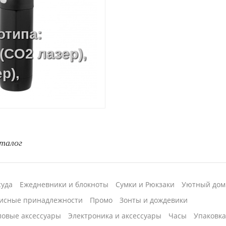
отипа:
(CO2 лазер),
р),
талог
суда
Ежедневники и блокноты
Сумки и Рюкзаки
Уютный дом
исные принадлежности
Промо
Зонты и дождевики
ловые аксессуары
Электроника и аксессуары
Часы
Упаковк