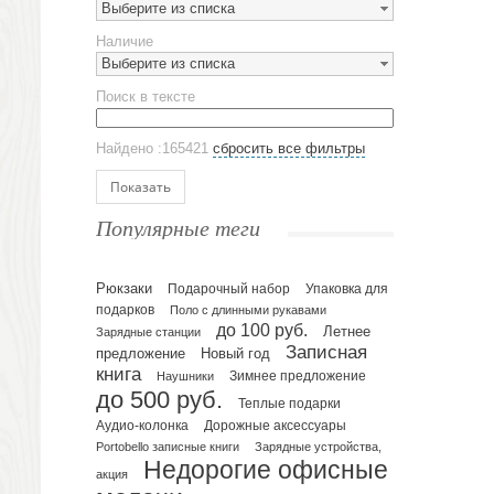
Выберите из списка
Предметы сервировки
Наличие
Стаканы
Выберите из списка
Эко кружки
Поиск в тексте
ЕВРОПОСУДА
Аксессуары
Найдено :165421
сбросить все фильтры
Ежедневники и блокноты
Блокноты
Показать
Ежедневники полудатированные
Популярные теги
Датированные ежедневники
Ежедневники недатированные
Рюкзаки
Подарочный набор
Упаковка для
Планинги и телефонные книжки
подарков
Поло с длинными рукавами
Планинги датированные
до 100 руб.
Летнее
Зарядные станции
Планинги недатированные
Записная
предложение
Новый год
Телефонные книжки
книга
Зимнее предложение
Наушники
до 500 руб.
Еженедельники
Теплые подарки
Органайзер на ежедневник
Аудио-колонка
Дорожные аксессуары
Portobello записные книги
Зарядные устройства,
Сумки и Рюкзаки
Недорогие офисные
Сумки для планшетов и ноутбуков
акция