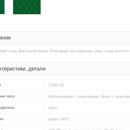
ание
ний плед фактурной вязки. Благодаря рельефному узору плед мягко и л
ктеристики, детали
л
21397.90
ние лого
Шелкография с трансфером, Шелк.с трансфе
одитель
teplo
ал
акрил 100%