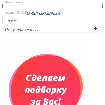
Поиск в тексте
ЕВРОПОСУДА
Аксессуары
Найдено :165421
сбросить все фильтры
Ежедневники и блокноты
Блокноты
Показать
Ежедневники полудатированные
Популярные теги
Датированные ежедневники
Ежедневники недатированные
Планинги и телефонные книжки
Планинги датированные
Планинги недатированные
Телефонные книжки
Еженедельники
Органайзер на ежедневник
Сумки и Рюкзаки
Сумки для планшетов и ноутбуков
Рюкзаки
Конференц-сумки
Чемоданы
Сумки для покупок промо