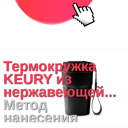
Несессеры и косметички
Сумки спортивные
Сумки дорожные
Портфели
Чехлы для планшетов и ноутбуков
Сумка на пояс или шею
Аксессуары
Женские сумки
Термокружка
Уютный дом
Текстиль для ванной комнаты
KEURY из
Кухонные приспособления
Кухонный текстиль
нержавеющей...
Ножи разделочные доски
Фоторамки и фотоальбомы
Метод
Уход за обувью
Игрушки
нанесения
Шкатулки
Декоративные подушки