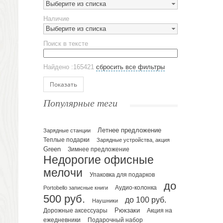
Выберите из списка
Предметы сервировки
Наличие
Стаканы
Выберите из списка
Эко кружки
Поиск в тексте
ЕВРОПОСУДА
Аксессуары
Найдено :165421
сбросить все фильтры
Ежедневники и блокноты
Блокноты
Показать
Ежедневники полудатированные
Популярные теги
Датированные ежедневники
Ежедневники недатированные
Летнее предложение
Планинги и телефонные книжки
Зарядные станции
Теплые подарки
Зарядные устройства, акция
Планинги датированные
Green
Зимнее предложение
Планинги недатированные
Недорогие офисные
Телефонные книжки
мелочи
Упаковка для подарков
Еженедельники
до
Portobello записные книги
Аудио-колонка
Органайзер на ежедневник
500 руб.
до 100 руб.
Наушники
Сумки и Рюкзаки
Рюкзаки
Дорожные аксессуары
Акция на
Сумки для планшетов и ноутбуков
Подарочный набор
ежедневники