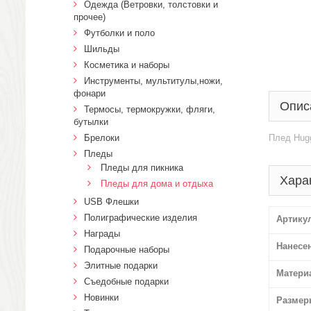
Одежда (Ветровки, толстовки и
прочее)
Футболки и поло
Шильды
Косметика и наборы
Инструменты, мультитулы,ножи,
фонари
Опис
Термосы, термокружки, фляги,
бутылки
Брелоки
Плед Hugg
Пледы
Пледы для пикника
Хара
Пледы для дома и отдыха
USB Флешки
Полиграфические изделия
Артику
Награды
Нанесе
Подарочные наборы
Элитные подарки
Матери
Cъедобные подарки
Новинки
Размер