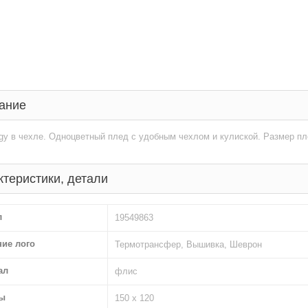
ание
y в чехле. Одноцветный плед с удобным чехлом и кулиской. Размер пле
ктеристики, детали
л
19549863
ние лого
Термотрансфер, Вышивка, Шеврон
ал
флис
ы
150 х 120