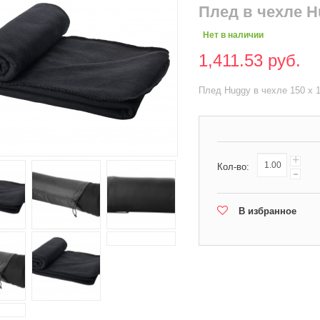
Плед в чехле Hu
Нет в наличии
1,411.53 руб.
Плед Huggy в чехле 150 x 
+
Кол-во:
-
В избранное