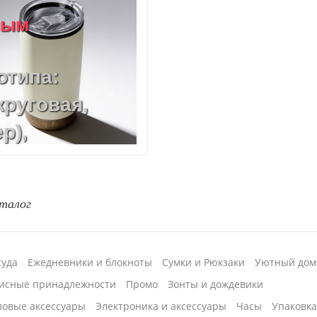
вым
отипа:
круговая,
р),
овка круговая
талог
суда
Ежедневники и блокноты
Сумки и Рюкзаки
Уютный дом
исные принадлежности
Промо
Зонты и дождевики
ловые аксессуары
Электроника и аксессуары
Часы
Упаковк