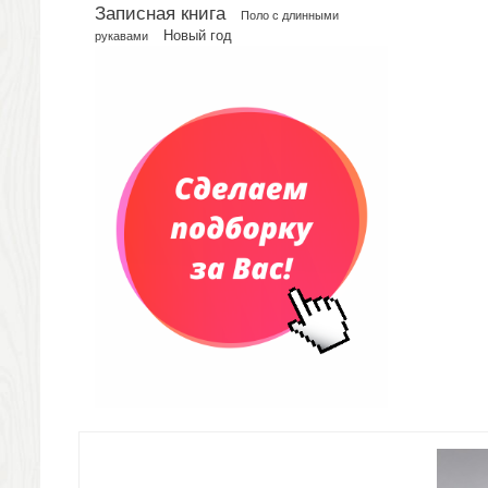
Рюкзаки
Записная книга
Поло с длинными
Конференц-сумки
Новый год
рукавами
Чемоданы
Сумки для покупок промо
Несессеры и косметички
Сумки спортивные
Сумки дорожные
Портфели
Чехлы для планшетов и ноутбуков
Сумка на пояс или шею
Аксессуары
Женские сумки
Уютный дом
Текстиль для ванной комнаты
Кухонные приспособления
Кухонный текстиль
Ножи разделочные доски
Фоторамки и фотоальбомы
Уход за обувью