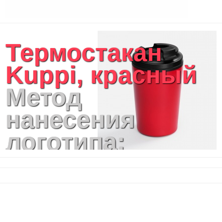
Термостакан
Kuppi, красный
Метод
нанесения
логотипа:
Лазерная
гравировка ,
Гравировка по