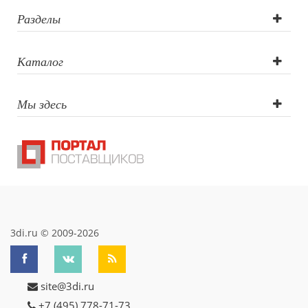
печать, УФ-
Разделы
печать круговая,
Каталог
Гравировка (CO2
Мы здесь
лазер),
Гравировка
круговая (CO2
лазер), Заливка
полимерной
3di.ru © 2009-2026
смолой
site@3di.ru
+7 (495) 778-71-73