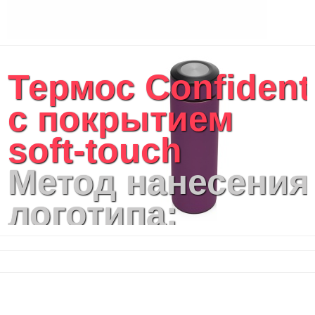
Термос Confident
с покрытием
soft-touch
Метод нанесения
логотипа:
Гравировка
(оптоволоконны
лазер), УФ-