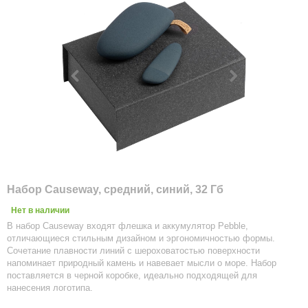
Набор Causeway, средний, синий, 32 Гб
Нет в наличии
В набор Causeway входят флешка и аккумулятор Pebble,
отличающиеся стильным дизайном и эргономичностью формы.
Сочетание плавности линий с шероховатостью поверхности
напоминает природный камень и навевает мысли о море. Набор
поставляется в черной коробке, идеально подходящей для
нанесения логотипа.