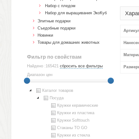
Набор с пледом
Хара
Набор для выращивания ЭкоКуб
Элитные подарки
Cъедобные подарки
Артику
Новинки
Товары для домашних животных
Нанесе
Матери
Фильтр по свойствам
Найдено :165421
сбросить все фильтры
Размер
Диапазон цен
Каталог товаров
Посуда
Кружки керамические
Кружки из пластика
Кружки Softtouch
Стаканы TO GO
Кружки из стекла