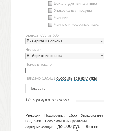
Бокалы для вина и пива
Упаковка для посуды
Чайники
Чайные и кофейные пары
Металлическая посуда
Бренды
635 из 635
Наборы посуды
Выберите из списка
Предметы сервировки
Наличие
Стаканы
Выберите из списка
Эко кружки
Поиск в тексте
ЕВРОПОСУДА
Аксессуары
Найдено :165421
сбросить все фильтры
Ежедневники и блокноты
Блокноты
Показать
Ежедневники полудатированные
Популярные теги
Датированные ежедневники
Ежедневники недатированные
Рюкзаки
Подарочный набор
Упаковка для
Планинги и телефонные книжки
подарков
Поло с длинными рукавами
Планинги датированные
до 100 руб.
Летнее
Зарядные станции
Планинги недатированные