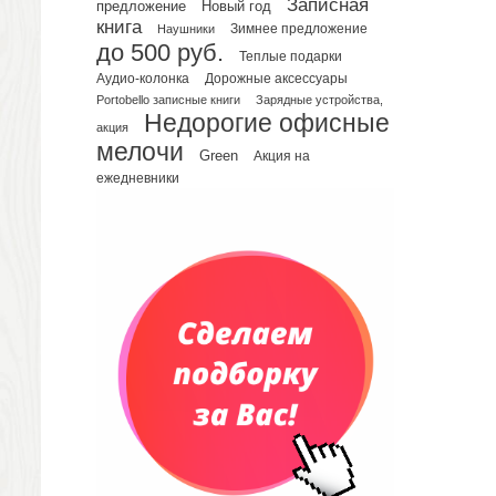
Записная
предложение
Новый год
Телефонные книжки
книга
Зимнее предложение
Наушники
до 500 руб.
Еженедельники
Теплые подарки
Органайзер на ежедневник
Аудио-колонка
Дорожные аксессуары
Portobello записные книги
Зарядные устройства,
Сумки и Рюкзаки
Недорогие офисные
Сумки для планшетов и ноутбуков
акция
мелочи
Рюкзаки
Green
Акция на
ежедневники
Конференц-сумки
Чемоданы
Сумки для покупок промо
Несессеры и косметички
Сумки спортивные
Сумки дорожные
Портфели
Чехлы для планшетов и ноутбуков
Сумка на пояс или шею
Аксессуары
Женские сумки
Уютный дом