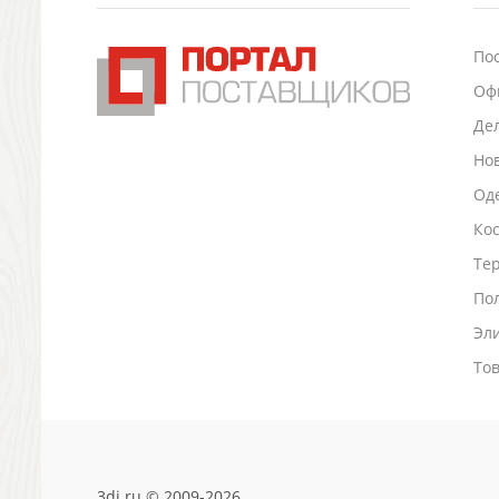
Подставки для визиток записок телефонов
Канцтовары
По
Промо
Оф
Антистрессы
Светоотражатели
Де
Зажигалки
Но
Зеркала и косметички
Оде
Открывашки
Промо-мелочи
Ко
Зонты и дождевики
Тер
Зонты-трости
По
Складные зонты
Эл
Дождевики
Деловые аксессуары
То
Дорожные органайзеры
Обложки для документов
Зажимы для купюр
Папки, блокноты
Визитницы настольные
3di.ru © 2009-2026