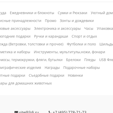
суда
Ежедневники и блокноты
Сумки и Рюкзаки
Уютный дом
исные принадлежности
Промо
Зонты и дождевики
ловые аксессуары
Электроника и аксессуары
Часы
Упаковк
вогодние подарки
Ручки и карандаши
Спорт и отдых
жда (Ветровки, толстовки и прочее)
Футболки и поло
Шильд
сметика и наборы
Инструменты, мультитулы,ножи, фонари
мосы, термокружки, фляги, бутылки
Брелоки
Пледы
USB Фл
лиграфические изделия
Награды
Подарочные наборы
итные подарки
Cъедобные подарки
Новинки
вары для домашних животных
site@3di.ru
+7 (495) 778-71-73