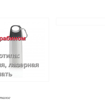
арабином
отипа:
я, лазерная
чать
талог