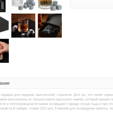
ание
подарок для лидеров, мыслителей, стратегов. Для тех, кто любит пора
амни изготовлены из талькохлорита (мыльного камня), который прошел 
сти и теплопроводности камни охлаждают гораздо лучше льда и при этом 
свойств.В наборе: стакан (210 мл), 9 камней для охлаждения напитка, п