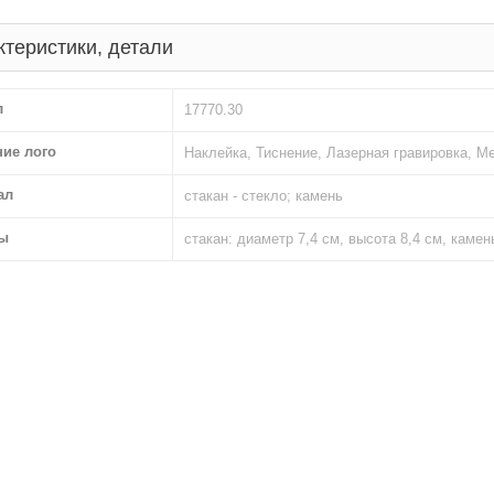
ктеристики, детали
л
17770.30
ние лого
Наклейка, Тиснение, Лазерная гравировка, М
ал
стакан - стекло; камень
ы
стакан: диаметр 7,4 см, высота 8,4 см, камен