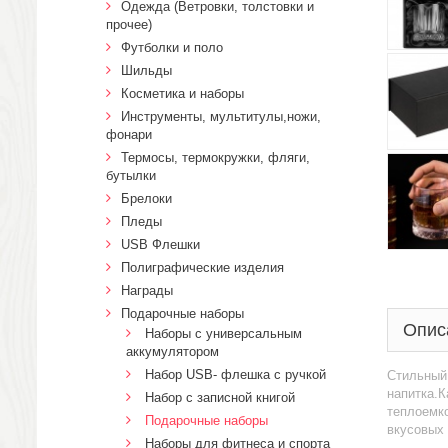
Одежда (Ветровки, толстовки и
прочее)
Футболки и поло
Шильды
Косметика и наборы
Инструменты, мультитулы,ножи,
фонари
Термосы, термокружки, фляги,
бутылки
Брелоки
Пледы
USB Флешки
Полиграфические изделия
Награды
Подарочные наборы
Опис
Наборы с универсальным
аккумулятором
Набор USB- флешка с ручкой
Стильный 
напитка.К
Набор с записной книгой
теплоемко
Подарочные наборы
вкусовых 
Наборы для фитнеса и спорта