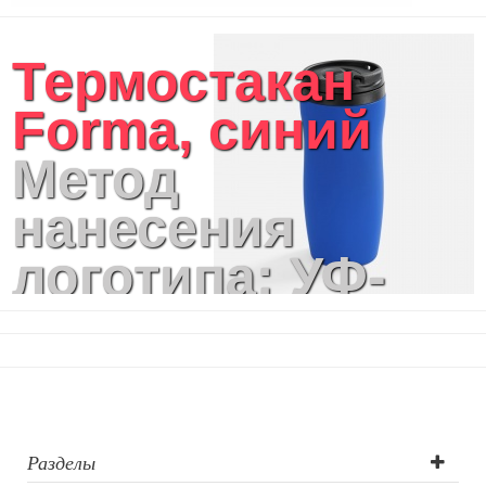
Термостакан
Forma, синий
Метод
нанесения
логотипа: УФ-
печать,
Гравировка по
окружности,
Лазерная
Разделы