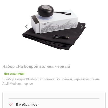
Набор «На бодрой волне», черный
Нет в наличии
В набор входит:Bluetooth колонка stuckSpeaker, чернаяПолотенце
Atoll Medium, черное
В избранное