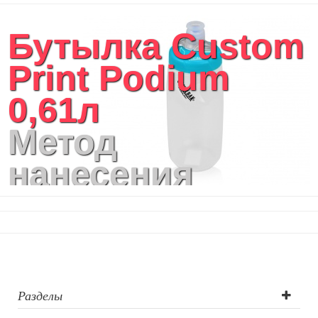
Бутылка Custom
Print Podium
0,61л
Метод
нанесения
логотипа: УФ-
печать
Разделы