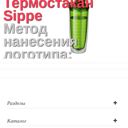
Термостакан
Sippe
Метод
нанесения
логотипа:
Тампопечать,
УФ-печать
Разделы
Каталог