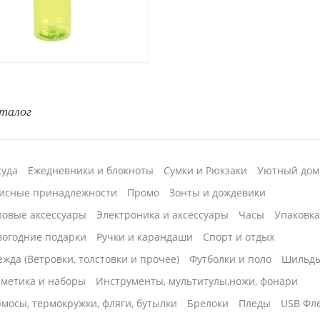
талог
суда
Ежедневники и блокноты
Сумки и Рюкзаки
Уютный дом
исные принадлежности
Промо
Зонты и дождевики
ловые аксессуары
Электроника и аксессуары
Часы
Упаковк
вогодние подарки
Ручки и карандаши
Спорт и отдых
жда (Ветровки, толстовки и прочее)
Футболки и поло
Шильд
сметика и наборы
Инструменты, мультитулы,ножи, фонари
мосы, термокружки, фляги, бутылки
Брелоки
Пледы
USB Фл