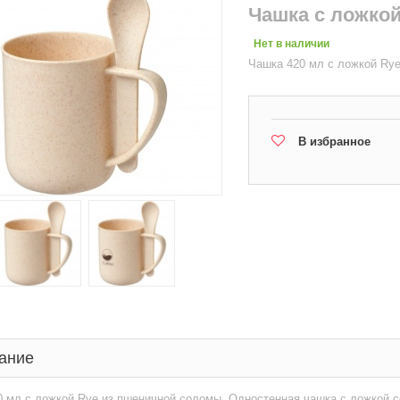
Чашка с ложко
Нет в наличии
Чашка 420 мл с ложкой Ry
В избранное
ание
 мл с ложкой Rye из пшеничной соломы. Одностенная чашка с ложкой со