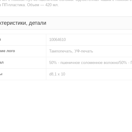
з ПП-пластика. Объем — 420 мл.
ктеристики, детали
л
10064610
ние лого
Тампопечать, УФ-печать
ал
50% - пшеничное соломенное волокно/50% - 
ы
d8,1 x 10