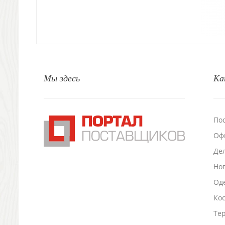
Свет
Природа и быт
Свечи и подсвечники
Садовый инвентарь
Домашний текстиль
Офисные принадлежности
Мы здесь
Ка
Настольные аксессуары
Настольные календари
Подставки для визиток записок телефонов
Канцтовары
По
Промо
Оф
Антистрессы
Светоотражатели
Де
Зажигалки
Но
Зеркала и косметички
Оде
Открывашки
Ко
Промо-мелочи
Зонты и дождевики
Тер
Зонты-трости