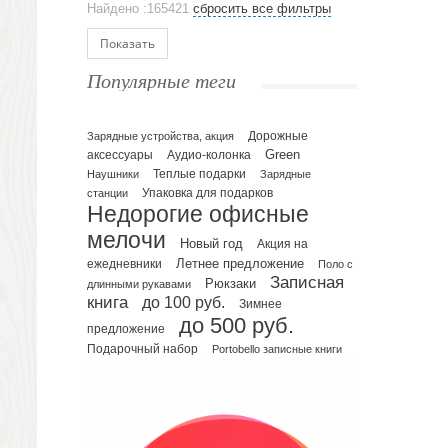
Найдено :165421
сбросить все фильтры
Ежедневники и блокноты
Блокноты
Показать
Ежедневники полудатированные
Популярные теги
Датированные ежедневники
Ежедневники недатированные
Планинги и телефонные книжки
Зарядные устройства, акция
Дорожные
Green
аксессуары
Аудио-колонка
Планинги датированные
Наушники
Теплые подарки
Зарядные
Планинги недатированные
Упаковка для подарков
станции
Телефонные книжки
Недорогие офисные
Еженедельники
мелочи
Новый год
Акция на
Органайзер на ежедневник
Летнее предложение
ежедневники
Поло с
Записная
Сумки и Рюкзаки
Рюкзаки
длинными рукавами
книга
до 100 руб.
Зимнее
Сумки для планшетов и ноутбуков
до 500 руб.
Рюкзаки
предложение
Подарочный набор
Portobello записные книги
Конференц-сумки
Чемоданы
Сумки для покупок промо
Несессеры и косметички