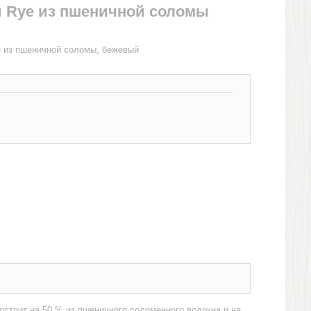
й Rye из пшеничной соломы
e из пшеничной соломы, бежевый
стоит на 50 % из пшеничного соломенного волокна и на