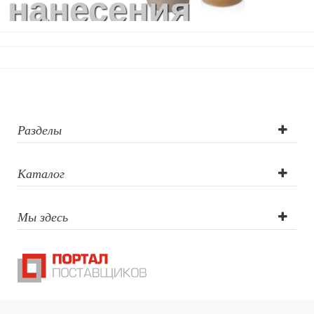
нанесения
логотипа:
Тампопечать,
УФ-печать
круговая,
Разделы
Гравировка
Каталог
(CO2 лазер),
Мы здесь
Цифровая
печать,
Гравировка