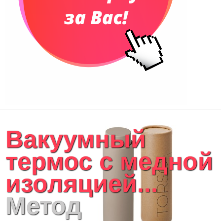
Вакуумный
термос с медной
изоляцией...
Метод