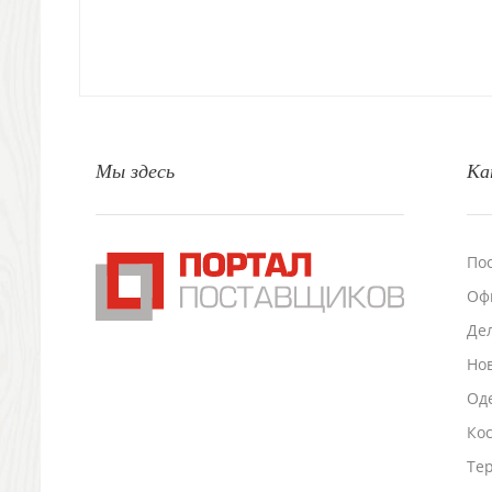
Свет
Природа и быт
Свечи и подсвечники
Садовый инвентарь
Домашний текстиль
Офисные принадлежности
Мы здесь
Ка
Настольные аксессуары
Настольные календари
Подставки для визиток записок телефонов
Канцтовары
По
Промо
Оф
Антистрессы
Светоотражатели
Де
Зажигалки
Но
Зеркала и косметички
Оде
Открывашки
Ко
Промо-мелочи
Зонты и дождевики
Тер
Зонты-трости