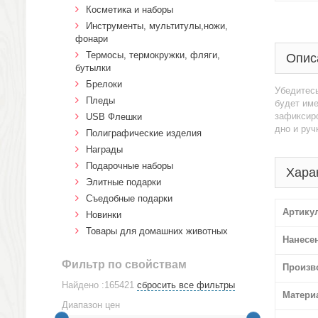
Косметика и наборы
Инструменты, мультитулы,ножи,
фонари
Термосы, термокружки, фляги,
Опис
бутылки
Брелоки
Убедитесь
Пледы
будет име
зафиксиро
USB Флешки
дно и руч
Полиграфические изделия
Награды
Подарочные наборы
Хара
Элитные подарки
Cъедобные подарки
Артику
Новинки
Товары для домашних животных
Нанесе
Фильтр по свойствам
Произв
Найдено :165421
сбросить все фильтры
Матери
Диапазон цен