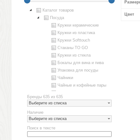
Размер
Каталог товаров
Цвет
Посуда
Кружки керамические
Кружки из пластика
Кружки Softtouch
Стаканы TO GO
Кружки из стекла
Бокалы для вина и пива
Упаковка для посуды
Чайники
Чайные и кофейные пары
Металлическая посуда
Бренды
635 из 635
Наборы посуды
Выберите из списка
Предметы сервировки
Наличие
Стаканы
Выберите из списка
Эко кружки
Поиск в тексте
ЕВРОПОСУДА
Аксессуары