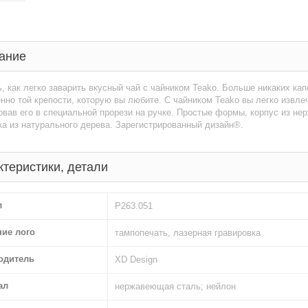
ание
, как легко заварить вкусный чай с чайником Teako. Больше никаких кап
нно той крепости, которую вы любите. С чайником Teako вы легко извлеч
вав его в специальной прорези на ручке. Простые формы, корпус из н
ка из натурального дерева. Зарегистрированный дизайн®.
ктеристики, детали
л
P263.051
ние лого
тампопечать, лазерная гравировка
одитель
XD Design
ал
нержавеющая сталь; нейлон