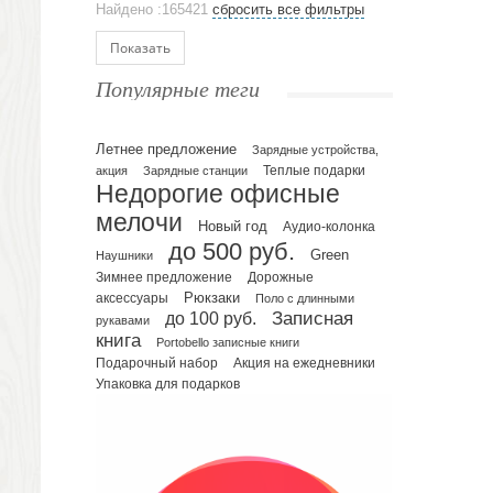
Найдено :165421
сбросить все фильтры
Ежедневники и блокноты
Блокноты
Показать
Ежедневники полудатированные
Популярные теги
Датированные ежедневники
Ежедневники недатированные
Летнее предложение
Планинги и телефонные книжки
Зарядные устройства,
акция
Зарядные станции
Теплые подарки
Планинги датированные
Недорогие офисные
Планинги недатированные
мелочи
Новый год
Аудио-колонка
Телефонные книжки
до 500 руб.
Green
Еженедельники
Наушники
Зимнее предложение
Дорожные
Органайзер на ежедневник
Рюкзаки
аксессуары
Поло с длинными
Сумки и Рюкзаки
до 100 руб.
Записная
рукавами
Сумки для планшетов и ноутбуков
книга
Portobello записные книги
Рюкзаки
Подарочный набор
Акция на ежедневники
Упаковка для подарков
Конференц-сумки
Чемоданы
Сумки для покупок промо
Несессеры и косметички