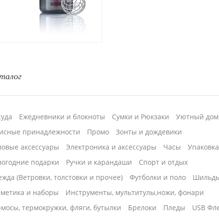
талог
суда
Ежедневники и блокноты
Сумки и Рюкзаки
Уютный дом
исные принадлежности
Промо
Зонты и дождевики
ловые аксессуары
Электроника и аксессуары
Часы
Упаковк
вогодние подарки
Ручки и карандаши
Спорт и отдых
жда (Ветровки, толстовки и прочее)
Футболки и поло
Шильд
сметика и наборы
Инструменты, мультитулы,ножи, фонари
мосы, термокружки, фляги, бутылки
Брелоки
Пледы
USB Фл