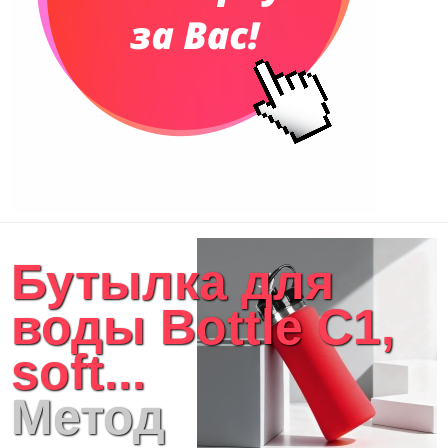
Бутылка для
воды Bottle C1,
soft...
Метод