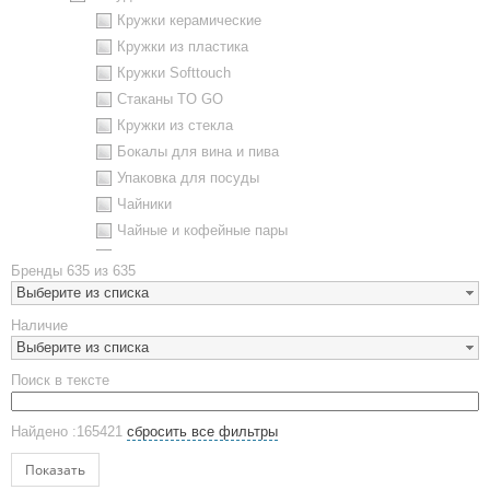
Кружки керамические
Кружки из пластика
Кружки Softtouch
Стаканы TO GO
Кружки из стекла
Бокалы для вина и пива
Упаковка для посуды
Чайники
Чайные и кофейные пары
Металлическая посуда
Бренды
635 из 635
Наборы посуды
Выберите из списка
Предметы сервировки
Наличие
Стаканы
Выберите из списка
Эко кружки
Поиск в тексте
ЕВРОПОСУДА
Аксессуары
Найдено :165421
сбросить все фильтры
Ежедневники и блокноты
Блокноты
Показать