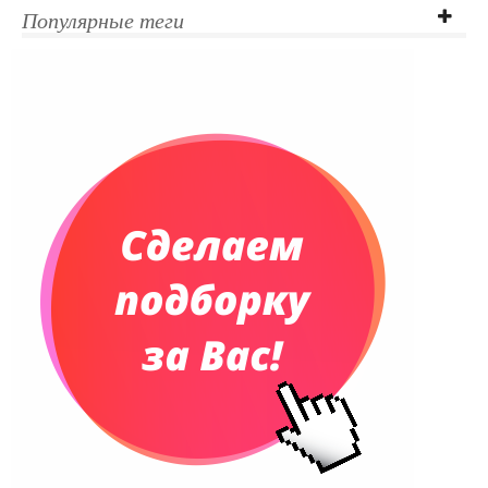
Ежедневники полудатированные
Популярные теги
Датированные ежедневники
Ежедневники недатированные
Планинги и телефонные книжки
Планинги датированные
Планинги недатированные
Телефонные книжки
Еженедельники
Органайзер на ежедневник
Сумки и Рюкзаки
Сумки для планшетов и ноутбуков
Рюкзаки
Конференц-сумки
Чемоданы
Сумки для покупок промо
Несессеры и косметички
Сумки спортивные
Сумки дорожные
Портфели