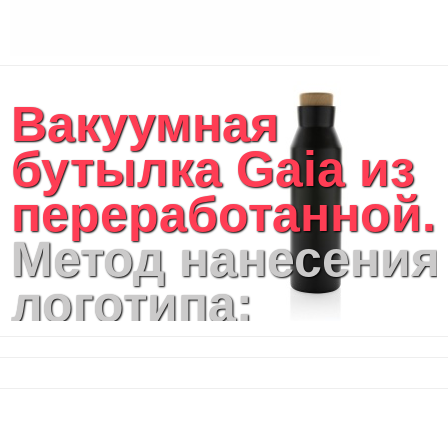
Чехлы для планшетов и ноутбуков
Сумка на пояс или шею
Аксессуары
Женские сумки
Вакуумная
Уютный дом
Текстиль для ванной комнаты
бутылка Gaia из
Кухонные приспособления
Кухонный текстиль
переработанной..
Ножи разделочные доски
Фоторамки и фотоальбомы
Метод нанесения
Уход за обувью
Игрушки
логотипа:
Шкатулки
Декоративные подушки
лазерная
Интерьерные подарки
Винные аксессуары оптом
гравировка,
Свет
Природа и быт
тампопечать,
Свечи и подсвечники