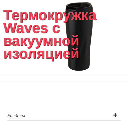
Термокружка
Waves с
вакуумной
изоляцией
Разделы