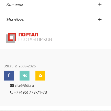
круговая (CO2
Каталог
лазер),
Мы здесь
Гравировка
(CO2 лазер)
3di.ru © 2009-2026
site@3di.ru
+7 (495) 778-71-73