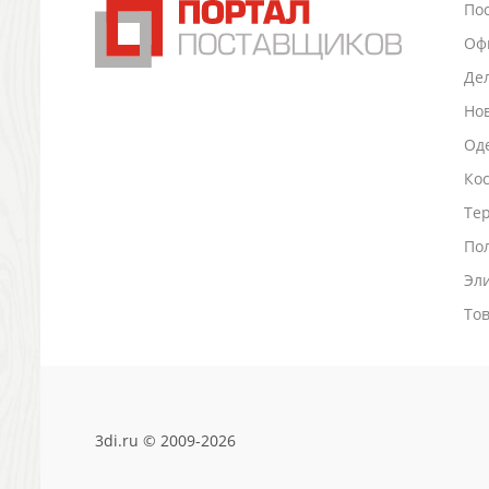
По
Промо
Оф
Антистрессы
Светоотражатели
Де
Зажигалки
Но
Зеркала и косметички
Оде
Открывашки
Ко
Промо-мелочи
Зонты и дождевики
Тер
Зонты-трости
По
Складные зонты
Эл
Дождевики
Деловые аксессуары
То
Дорожные органайзеры
Обложки для документов
Зажимы для купюр
Папки, блокноты
3di.ru © 2009-2026
Визитницы настольные
Платки шелковые