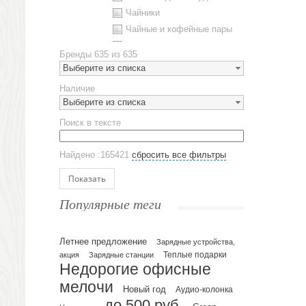
Чайники
Чайные и кофейные пары
Металлическая посуда
Бренды
635 из 635
Наборы посуды
Выберите из списка
Предметы сервировки
Наличие
Стаканы
Выберите из списка
Эко кружки
Поиск в тексте
ЕВРОПОСУДА
Аксессуары
Найдено :165421
сбросить все фильтры
Ежедневники и блокноты
Блокноты
Показать
Ежедневники полудатированные
Популярные теги
Датированные ежедневники
Ежедневники недатированные
Летнее предложение
Планинги и телефонные книжки
Зарядные устройства,
акция
Зарядные станции
Теплые подарки
Планинги датированные
Недорогие офисные
Планинги недатированные
мелочи
Новый год
Аудио-колонка
Телефонные книжки
до 500 руб.