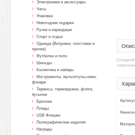
Электроника и аксессуары
Часы
Упаковка
Новогодние подарки
Ручки и карандаши
Спорт и отдых
Одежда (Ветровки, толстовки и
Опис
прочее)
Футболки и поло
Складной 
Шильды
появление
Косметика и наборы
Инструменты, мультитулы,ножи,
фонари
Хара
Термосы, термокружки, фляги,
бутылки
Артику
Брелоки
Пледы
Нанесе
USB Флешки
Полиграфические изделия
Матери
Награды