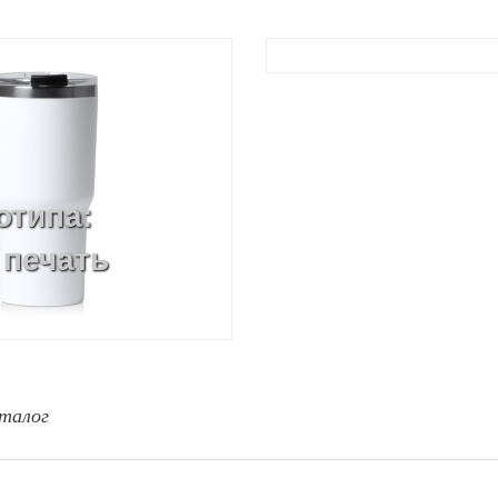
отипа:
 печать
талог