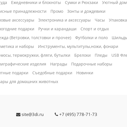
суда
Ежедневники и блокноты
Сумки и Рюкзаки
Уютный дом
исные принадлежности
Промо
Зонты и дождевики
ловые аксессуары
Электроника и аксессуары
Часы
Упаковк
вогодние подарки
Ручки и карандаши
Спорт и отдых
жда (Ветровки, толстовки и прочее)
Футболки и поло
Шильд
сметика и наборы
Инструменты, мультитулы,ножи, фонари
мосы, термокружки, фляги, бутылки
Брелоки
Пледы
USB Фл
лиграфические изделия
Награды
Подарочные наборы
итные подарки
Cъедобные подарки
Новинки
вары для домашних животных
site@3di.ru
+7 (495) 778-71-73