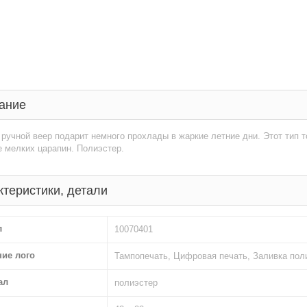
ание
ручной веер подарит немного прохлады в жаркие летние дни. Этот тип т
 мелких царапин. Полиэстер.
ктеристики, детали
л
10070401
ние лого
Тампопечать, Цифровая печать, Заливка по
ал
полиэстер