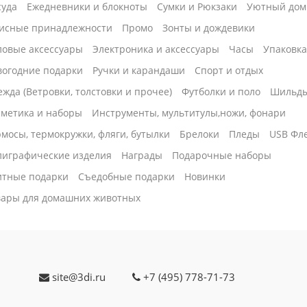
суда
Ежедневники и блокноты
Сумки и Рюкзаки
Уютный дом
исные принадлежности
Промо
Зонты и дождевики
ловые аксессуары
Электроника и аксессуары
Часы
Упаковк
вогодние подарки
Ручки и карандаши
Спорт и отдых
жда (Ветровки, толстовки и прочее)
Футболки и поло
Шильд
сметика и наборы
Инструменты, мультитулы,ножи, фонари
мосы, термокружки, фляги, бутылки
Брелоки
Пледы
USB Фл
лиграфические изделия
Награды
Подарочные наборы
итные подарки
Cъедобные подарки
Новинки
вары для домашних животных
site@3di.ru
+7 (495) 778-71-73