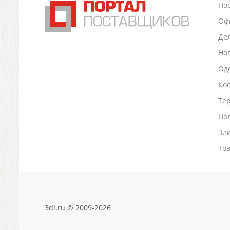
По
Промо
Оф
Антистрессы
Светоотражатели
Де
Зажигалки
Но
Зеркала и косметички
Оде
Открывашки
Промо-мелочи
Ко
Зонты и дождевики
Тер
Зонты-трости
По
Складные зонты
Эл
Дождевики
Деловые аксессуары
То
Дорожные органайзеры
Обложки для документов
Зажимы для купюр
Папки, блокноты
Визитницы настольные
3di.ru © 2009-2026
Платки шелковые