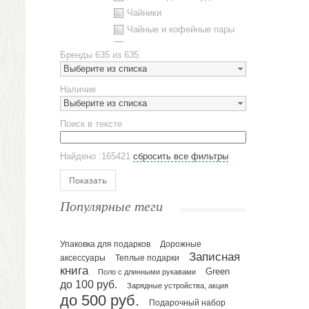
Чайники
Чайные и кофейные пары
Металлическая посуда
Бренды
635 из 635
Наборы посуды
Выберите из списка
Предметы сервировки
Наличие
Стаканы
Выберите из списка
Эко кружки
Поиск в тексте
ЕВРОПОСУДА
Аксессуары
Найдено :165421
сбросить все фильтры
Ежедневники и блокноты
Блокноты
Показать
Ежедневники полудатированные
Популярные теги
Датированные ежедневники
Ежедневники недатированные
Упаковка для подарков
Планинги и телефонные книжки
Дорожные
Записная
аксессуары
Теплые подарки
Планинги датированные
книга
Green
Поло с длинными рукавами
Планинги недатированные
до 100 руб.
Зарядные устройства, акция
Телефонные книжки
до 500 руб.
Подарочный набор