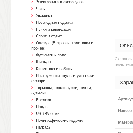
Электроника и аксессуары
Часы
Упаковка
Новогодние подарки
Ручки и карандаши
Спорт и отдых
Одежда (Ветровки, толстовки и
Опис
прочее)
Футболки и поло
Складной 
Шильды
появление
Косметика и наборы
Инструменты, мультитулы,ножи,
фонари
Хара
Термосы, термокружки, фляги,
бутылки
Артику
Брелоки
Пледы
Нанесе
USB Флешки
Полиграфические изделия
Матери
Награды