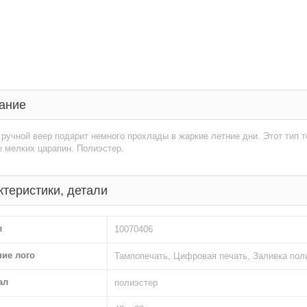
ание
ручной веер подарит немного прохлады в жаркие летние дни. Этот тип т
 мелких царапин. Полиэстер.
ктеристики, детали
л
10070406
ние лого
Тампопечать, Цифровая печать, Заливка по
ал
полиэстер