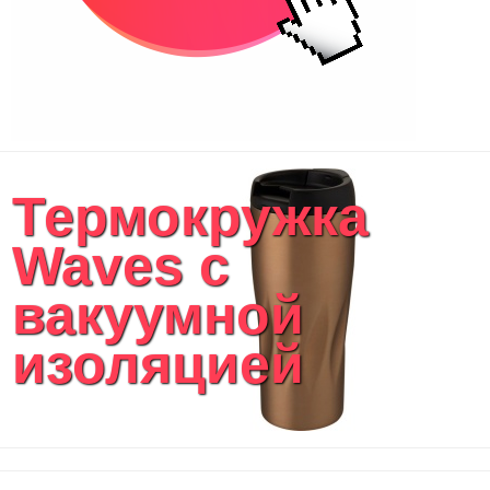
Термокружка
Waves с
вакуумной
изоляцией