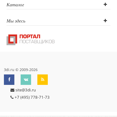
круговая
Каталог
шелкография,
Мы здесь
круговая УФ-
печать
3di.ru © 2009-2026
site@3di.ru
+7 (495) 778-71-73