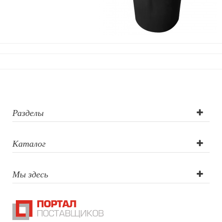
Уход за обувью
Игрушки
Шкатулки
Декоративные подушки
Интерьерные подарки
Винные аксессуары оптом
Свет
Природа и быт
Свечи и подсвечники
Садовый инвентарь
Разделы
Домашний текстиль
Офисные принадлежности
Каталог
Настольные аксессуары
Настольные календари
Подставки для визиток записок телефонов
Мы здесь
Канцтовары
Промо
Антистрессы
Светоотражатели