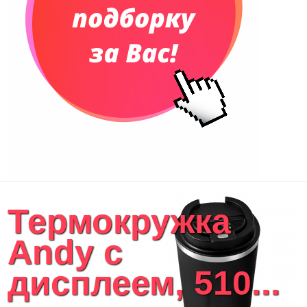
Рюкзаки
Конференц-сумки
Чемоданы
Сумки для покупок промо
Несессеры и косметички
Сумки спортивные
Сумки дорожные
Портфели
Чехлы для планшетов и ноутбуков
Сумка на пояс или шею
Аксессуары
Женские сумки
Термокружка
Уютный дом
Текстиль для ванной комнаты
Andy с
Кухонные приспособления
Кухонный текстиль
дисплеем, 510...
Ножи разделочные доски
Фоторамки и фотоальбомы