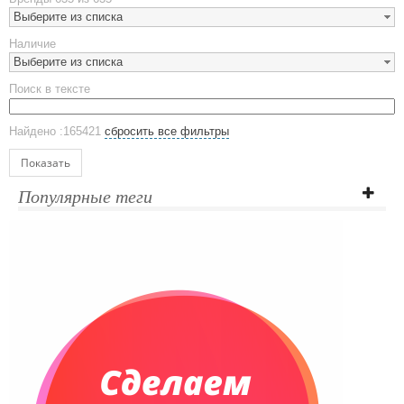
Наборы посуды
Выберите из списка
Предметы сервировки
Наличие
Стаканы
Выберите из списка
Эко кружки
Поиск в тексте
ЕВРОПОСУДА
Аксессуары
Найдено :165421
сбросить все фильтры
Ежедневники и блокноты
Блокноты
Показать
Ежедневники полудатированные
Популярные теги
Датированные ежедневники
Ежедневники недатированные
Планинги и телефонные книжки
Планинги датированные
Планинги недатированные
Телефонные книжки
Еженедельники
Органайзер на ежедневник
Сумки и Рюкзаки
Сумки для планшетов и ноутбуков