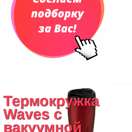
Сумки для планшетов и ноутбуков
Рюкзаки
Конференц-сумки
Чемоданы
Сумки для покупок промо
Несессеры и косметички
Сумки спортивные
Сумки дорожные
Портфели
Чехлы для планшетов и ноутбуков
Сумка на пояс или шею
Аксессуары
Женские сумки
Термокружка
Уютный дом
Текстиль для ванной комнаты
Waves с
Кухонные приспособления
Кухонный текстиль
вакуумной
Ножи разделочные доски
Фоторамки и фотоальбомы