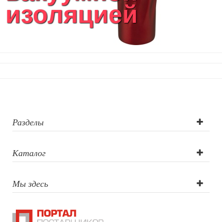
изоляцией
Уход за обувью
Игрушки
Шкатулки
Декоративные подушки
Интерьерные подарки
Винные аксессуары оптом
Свет
Природа и быт
Свечи и подсвечники
Садовый инвентарь
Разделы
Домашний текстиль
Офисные принадлежности
Каталог
Настольные аксессуары
Настольные календари
Подставки для визиток записок телефонов
Мы здесь
Канцтовары
Промо
Антистрессы