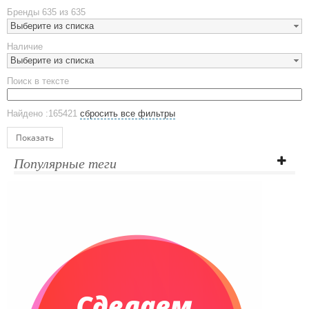
Металлическая посуда
Бренды
635 из 635
Наборы посуды
Выберите из списка
Предметы сервировки
Наличие
Стаканы
Выберите из списка
Эко кружки
Поиск в тексте
ЕВРОПОСУДА
Аксессуары
Найдено :165421
сбросить все фильтры
Ежедневники и блокноты
Блокноты
Показать
Ежедневники полудатированные
Популярные теги
Датированные ежедневники
Ежедневники недатированные
Планинги и телефонные книжки
Планинги датированные
Планинги недатированные
Телефонные книжки
Еженедельники
Органайзер на ежедневник
Сумки и Рюкзаки