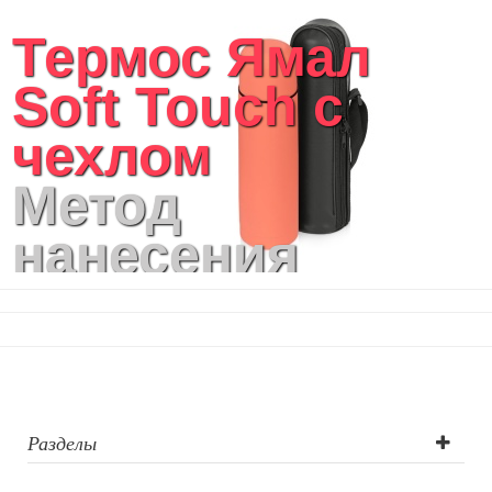
Термос Ямал
Soft Touch с
чехлом
Метод
нанесения
логотипа:
Гравировка
круговая (CO2
лазер),
Разделы