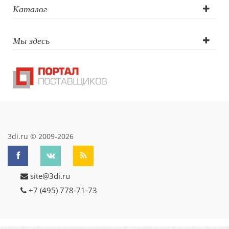
(CO2 лазер), УФ-
Каталог
печать,
Мы здесь
Гравировка
круговая (CO2
лазер)
3di.ru © 2009-2026
site@3di.ru
+7 (495) 778-71-73