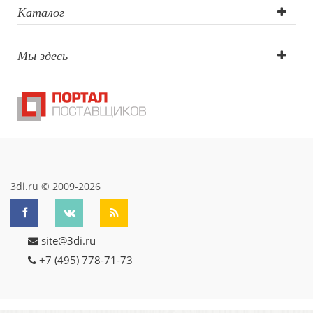
гравировка
Каталог
круговая
Мы здесь
больше 2 см2,
Сигнальный
образец
гравировки,
Лазерная
3di.ru © 2009-2026
гравировка
site@3di.ru
больше 2 см2
+7 (495) 778-71-73