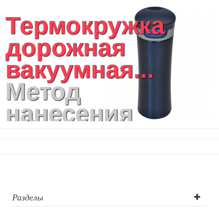
Термокружка
дорожная
вакуумная...
Метод
нанесения
логотипа:
Лазерная
гравировка до 2
см2, Лазерная
Разделы