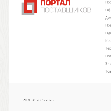
По
Промо
Оф
Антистрессы
Светоотражатели
Де
Зажигалки
Но
Зеркала и косметички
Оде
Открывашки
Ко
Промо-мелочи
Зонты и дождевики
Тер
Зонты-трости
По
Складные зонты
Эл
Дождевики
Деловые аксессуары
То
Дорожные органайзеры
Обложки для документов
Зажимы для купюр
Папки, блокноты
3di.ru © 2009-2026
Визитницы настольные
Платки шелковые