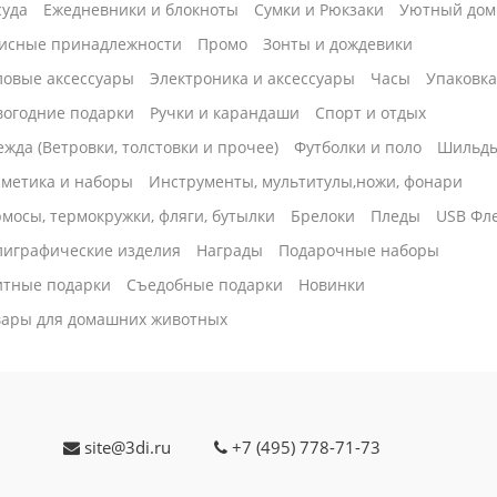
суда
Ежедневники и блокноты
Сумки и Рюкзаки
Уютный дом
исные принадлежности
Промо
Зонты и дождевики
ловые аксессуары
Электроника и аксессуары
Часы
Упаковк
вогодние подарки
Ручки и карандаши
Спорт и отдых
жда (Ветровки, толстовки и прочее)
Футболки и поло
Шильд
сметика и наборы
Инструменты, мультитулы,ножи, фонари
мосы, термокружки, фляги, бутылки
Брелоки
Пледы
USB Фл
лиграфические изделия
Награды
Подарочные наборы
итные подарки
Cъедобные подарки
Новинки
вары для домашних животных
site@3di.ru
+7 (495) 778-71-73