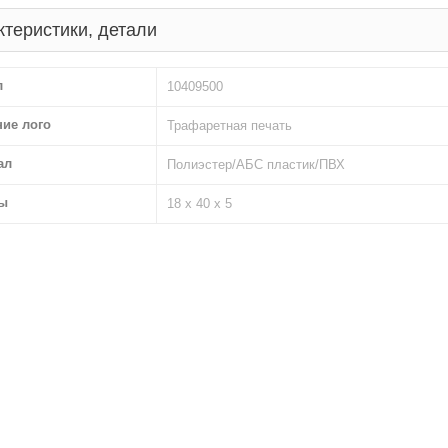
ктеристики, детали
л
10409500
ние лого
Трафаретная печать
ал
Полиэстер/АБС пластик/ПВХ
ы
18 х 40 х 5