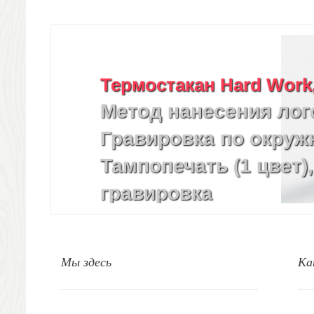
Кухонный текстиль
Ножи разделочные доски
Фоторамки и фотоальбомы
Уход за обувью
Игрушки
Термостакан Hard Work
Шкатулки
Метод нанесения лог
Декоративные подушки
Интерьерные подарки
Гравировка по окружн
Винные аксессуары оптом
Свет
Тампопечать (1 цвет)
Природа и быт
гравировка
Свечи и подсвечники
Садовый инвентарь
Домашний текстиль
Офисные принадлежности
Мы здесь
Ка
Настольные аксессуары
Настольные календари
Подставки для визиток записок телефонов
Канцтовары