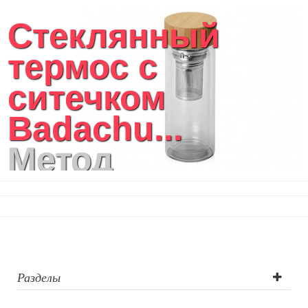
Стеклянный
термос с
ситечком
Badachu...
Метод
нанесения
логотипа:
Гравировка
(CO2 лазер),
Разделы