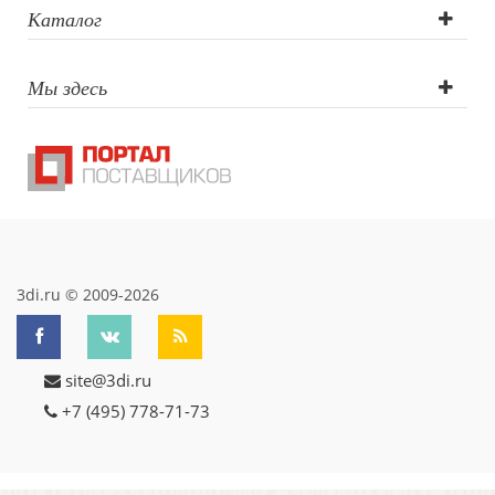
Трафаретная
Каталог
печать круговая,
Мы здесь
Тампопечать,
Термотрансфер,
Заливка
полимерной
смолой
3di.ru © 2009-2026
site@3di.ru
+7 (495) 778-71-73