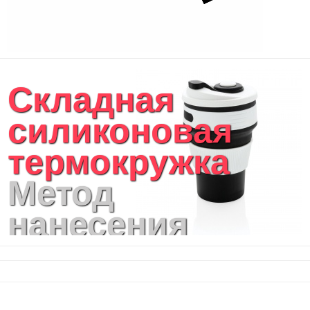
Складная
силиконовая
термокружка
Метод
нанесения
логотипа:
тампопечать