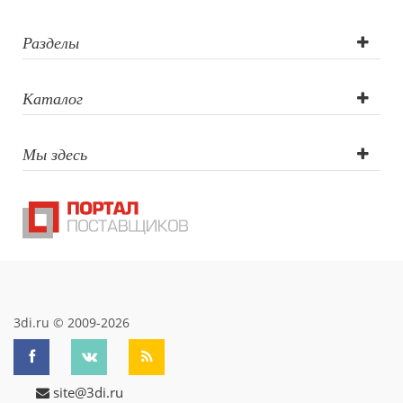
(CO2 лазер),
Тампопечать,
Разделы
УФ-печать
Каталог
круговая, УФ-
Мы здесь
печать
3di.ru © 2009-2026
site@3di.ru