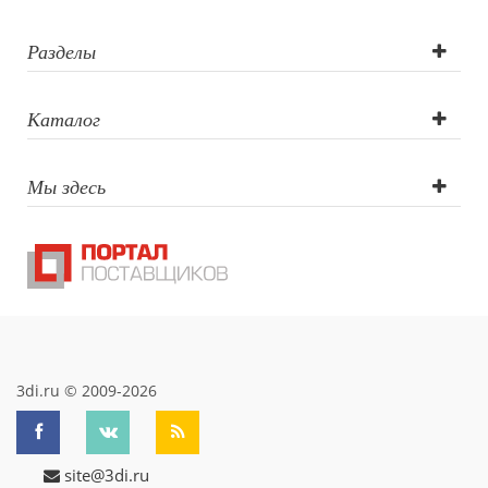
(CO2 лазер),
Гравировка XL
Разделы
(СО2),
Каталог
Тампопечать,
Мы здесь
Гравировка
круговая (CO2
лазер), УФ DTF
печать
3di.ru © 2009-2026
site@3di.ru