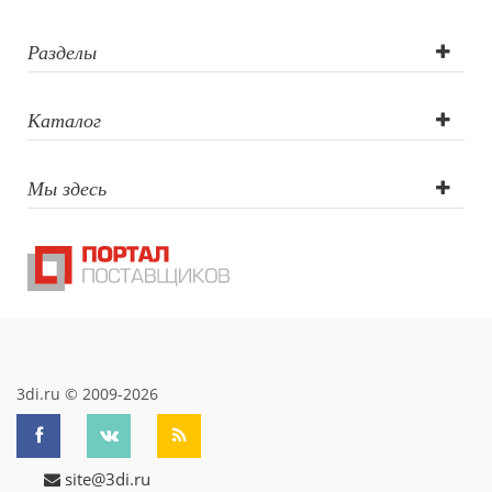
круговая
шелкография,
Разделы
круговая УФ-
Каталог
печать,
Мы здесь
тампопечать
3di.ru © 2009-2026
site@3di.ru